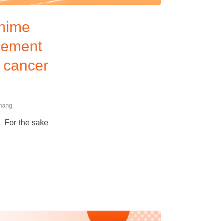
Chime
eement
 cancer
hang
the sake