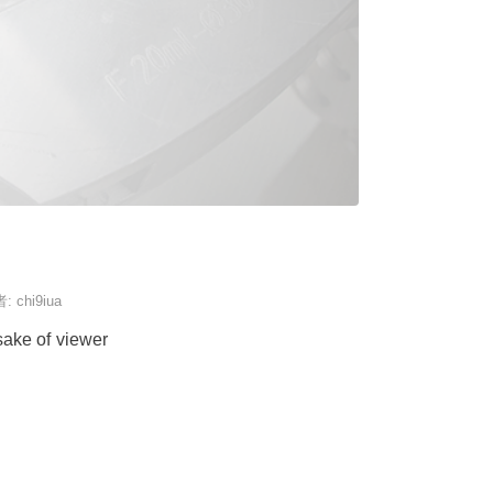
者:
chi9iua
f viewer