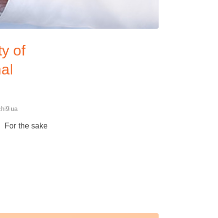
y of
al
chi9iua
the sake