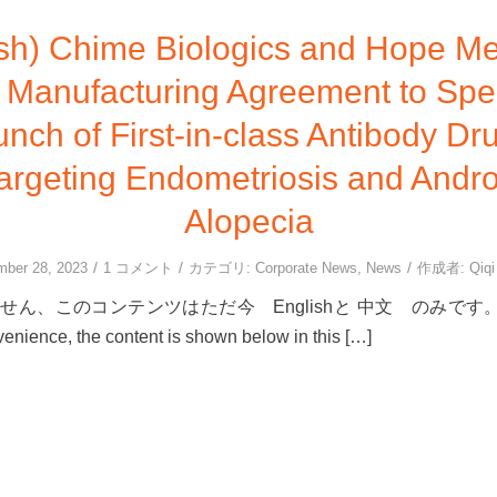
ish) Chime Biologics and Hope Me
 Manufacturing Agreement to Sp
unch of First-in-class Antibody Dr
argeting Endometriosis and Andr
Alopecia
/
/
/
mber 28, 2023
1 コメント
カテゴリ:
Corporate News
,
News
作成者:
Qiq
ん、このコンテンツはただ今 Englishと 中文 のみです。 For 
venience, the content is shown below in this […]