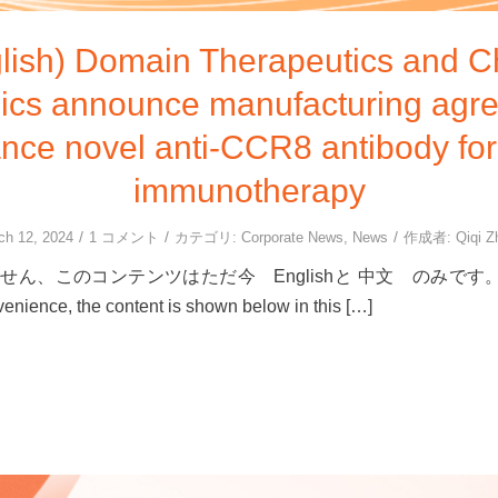
lish) Domain Therapeutics and 
gics announce manufacturing agr
nce novel anti-CCR8 antibody for
immunotherapy
/
/
/
ch 12, 2024
1 コメント
カテゴリ:
Corporate News
,
News
作成者:
Qiqi Z
ん、このコンテンツはただ今 Englishと 中文 のみです。 For 
venience, the content is shown below in this […]