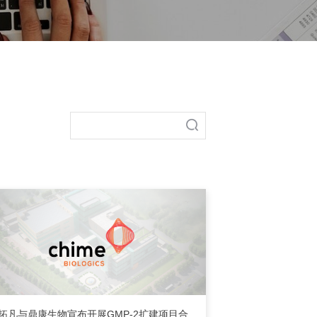
拓凡与鼎康生物宣布开展GMP-2扩建项目合